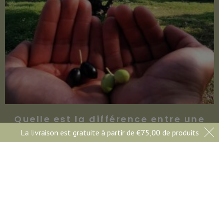
Quelle est la différence entre une
olive verte et noire ?
La livraison est gratuite à partir de
€
75,00
de produits
11 août 2022
Huile d'Olive Andronikos
Rue des Muguets, 9