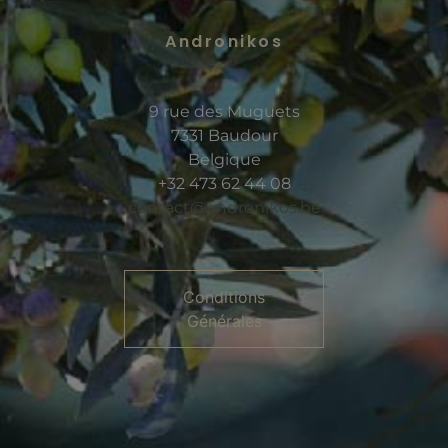
Andronikos
9 rue des Muguets
7331 Baudour
Belgique
+32 473 62 44 08
contact@andronikos.be
Conditions
Générales