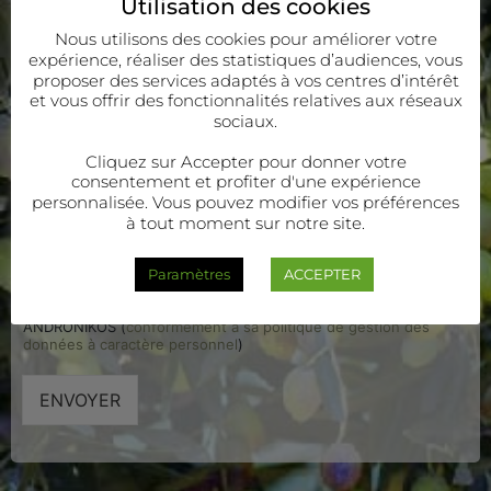
Utilisation des cookies
Nous utilisons des cookies pour améliorer votre
expérience, réaliser des statistiques d’audiences, vous
proposer des services adaptés à vos centres d’intérêt
et vous offrir des fonctionnalités relatives aux réseaux
sociaux.
Cliquez sur Accepter pour donner votre
consentement et profiter d'une expérience
personnalisée. Vous pouvez modifier vos préférences
à tout moment sur notre site.
OUI, j'accepte que vous utilisiez mes données
Paramètres
ACCEPTER
personnelles
J'accepte que mes informations personnelles soient traitées par
ANDRONIKOS (
conformément à sa politique de gestion des
données à caractère personnel
)
ENVOYER