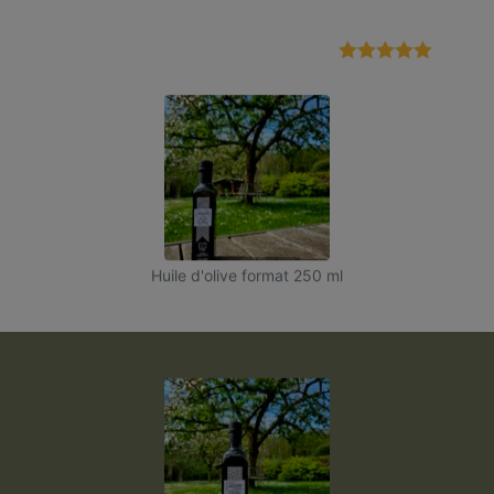
Note
5.00
sur 5
Huile d'olive format 250 ml