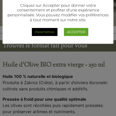
Cliquez sur Accepter pour donner votre
consentement et profiter d'une expérience
personnalisée. Vous pouvez modifier vos préférences
à tout moment sur notre site.
Paramètres
ACCEPTER
Shop
Trouvez le format fait pour vous
Huile d'Olive BIO extra vierge - 250 ml
Huile 100 % naturelle et biologique
Produite à Zakros (Crète), à partir d’oliviers Koroneiki
cultivés sans produits chimiques ni additifs.
Pressée à froid pour une qualité optimale
Les olives sont récoltées puis rapidement pressées
pour préserver arômes et nutriments.