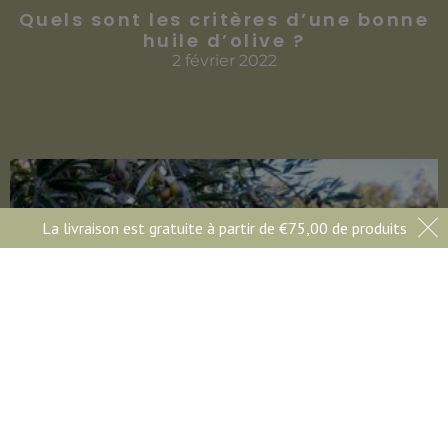
Quels sont les critères d’une bonne
huile d’olive ?
2 février 2022
La livraison est gratuite à partir de
€
75,00
de produits
La récolte des olives en Crètes, à
Zakros
19 janvier 2022