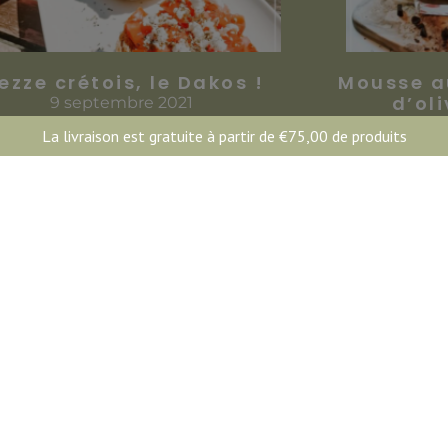
ezze crétois, le Dakos !
Mousse au
d’ol
9 septembre 2021
9
La livraison est gratuite à partir de
€
75,00
de produits