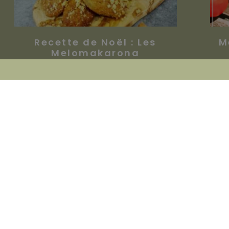
Recette de Noël : Les
M
Melomakarona
20 décembre 2021
Huile d'Olive Andronikos
Rue des Muguets, 9
7331 - Baudour
+32 (0) 473 62 44 08
contact@andronikos.be