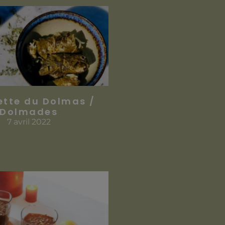
ette du Dolmas /
Dolmades
7 avril 2022