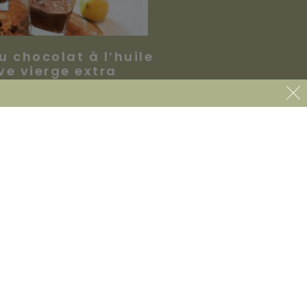
 chocolat à l’huile
ive vierge extra
 septembre 2021
Information Légales
BE 0683 803 874
Confidentialité & RGPD
Mentions Légales
CGV